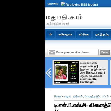
புது வரவு :
Retrieving RSS feed(s)
மதுமதி.காம்
தூரிகையின் தூறல்
கவிதைகள்
கட்டுரை
நாட்டுநடப்பு
02 August 2022
01 August 2022
கண்ணீரைத்
காதல் கவிதை |
தீர்த்துவிடாதே மிச்சம்
இறகாக பற! இலையாக
வை | மதுமதி
மித! இசையாக ஒலி! |
கவிதைகள் |
மதுமதி கவிதைகள் |
madhumathi
madhumathi
kavithaigal |
kavithaigal
madhumathi
Home
»
சதுரம்
,
நாற்கரம்
,
பொதுத்தமிழ்
,
வட்டம்
»
டி.என்.பி.எஸ்.சி- வின