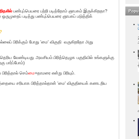
ிதலில்
பண்புப்பெயரை பற்றி படித்தோம் ஞாபகம் இருக்கிறதா?
Popu
் ஒருமுறைப் படித்து பண்புப்பெயரை ஞாபகப் படுத்திக்
?
ைப் பிரிக்கும் போது 'மை' விகுதி வருகிறதோ அது
ய வேண்டியது அவசியம்.பிரித்தெழுக பகுதியில் உங்களுக்கு
கு பார்ப்போம்)
ரித்தால் செம்
மை
+தாமரை என்று பிரியும்.
்தையை சரியாக பிரித்தால்தான் 'மை' விகுதியைக் கணடறிய