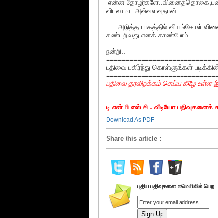
என்ன தோழர்களே..வினைத்தொகை,பண்ப
விடலாமா..அவ்வளவுதான்..
அடுத்த பாகத்தில் வியங்கோள் வினை
கண்டறிவது எனக் காண்போம்..
நன்றி..
============================
பதிவை பகிர்ந்து கொள்ளுங்கள் படிக்கின
============================
பதிவை தரவிறக்கம் செய்ய கீழே உள்ள இ
டி.என்.பி.எஸ்.சி - வீடியோ பதிவுகளைக
Download As PDF
Share this article
:
புதிய பதிவுகளை ஈமெயிலில் பெற