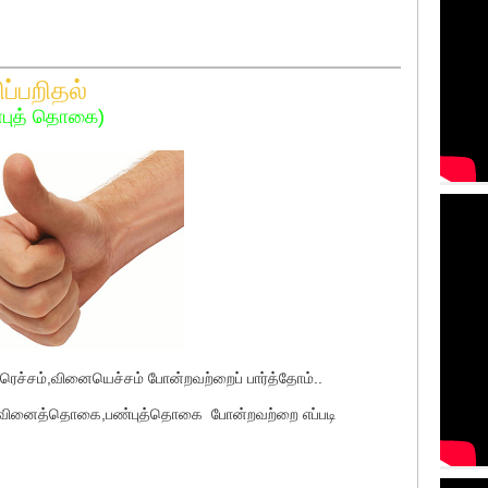
றிதல்
த் தொகை)
ெச்சம்,வினையெச்சம் போன்றவற்றைப் பார்த்தோம்..
ு வினைத்தொகை,பண்புத்தொகை போன்றவற்றை எப்படி