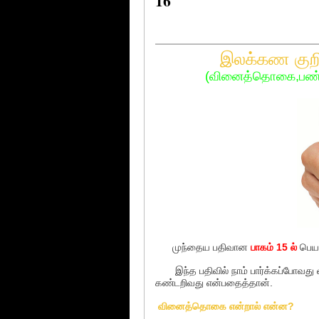
16
இலக்கண குறிப்ப
(வினைத்தொகை,பண்பு
முந்தைய பதிவான
பாகம் 15 ல்
பெயர
இந்த பதிவில் நாம் பார்க்கப்போவத
கண்டறிவது என்பதைத்தான்.
வினைத்தொகை என்றால் என்ன?