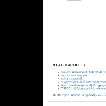
RELATED ARTICLES
உடுமலை நாராயணகவி - Udumalai Na
கவியரசு கண்ணதாசன்
கவியரசு முடியரசன்
தமிழகத்தின் வேர்ட்ஸ்வார்த் வாணிதாச
அரசுப்பணி வேண்டுமா? அப்போ இதை மட்
TNPSC - பிரித்தெழுதுக! சிறிய விளக்க
Labels:
சதுரம்
,
நாற்கரம்
,
பொதுத்தமிழ்
,
வட்டம்