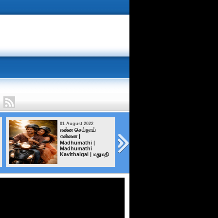
01 August 2022
01 August 2022
என்ன செய்தாய்
நீ யாரெனத்
என்னை |
தெரியவில்லை
Madhumathi |
Madhumathi
Kavithaigal | மதுமதி