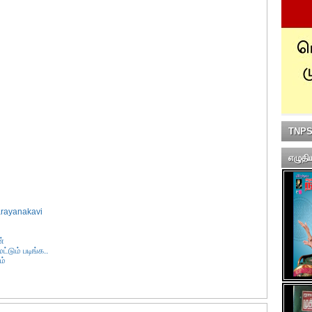
TNPSC
எழுதி
rayanakavi
ன்
டும் படிங்க..
ம்