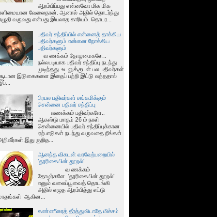
ஆரம்பிப்பது என்னவோ மிக மிக
எளிமையான வேலைதான். ஆனால் அதில் தொடர்ந்து
எழுதி வருவது என்பது இயலாத காரியம். தொடர...
பதிவர் சந்திப்பில் என்னைத் தாக்கிய
பதிவர்களும் என்னை நோக்கிய
பதிவர்களும்
வ ணக்கம் தோழமைகளே..
நல்லபடியாக பதிவர் சந்திப்பு நடந்து
முடிந்தது. உடனுக்குடன் பல பதிவர்கள்
சூடான இடுகைகளை இதைப் பற்றி இட்டு வந்ததால்
இப்...
பிரபல பதிவர்கள் சங்கமிக்கும்
சென்னை பதிவர் சந்திப்பு
வணக்கம் பதிவர்களே..
ஆகஸ்டு மாதம் 26 ம் நாள்
சென்னையில் பதிவர் சந்திப்புக்கான
ஏற்பாடுகள் நடந்து வருவதை நீங்கள்
அறிவீர்கள்.இது குறித...
ஆனந்த விகடன் வரவேற்பறையில்
'தூரிகையின் தூறல்'
வ ணக்கம்
தோழர்களே..'தூரிகையின் தூறல்'
எனும் வலைப்பூவைத் தொடங்கி
அதில் எழுத ஆரம்பித்து எட்டு
மாதங்கள் ஆகின...
கண்ணீரைத் தீர்த்துவிடாதே மிச்சம்