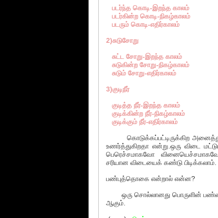
படர்ந்த கொடி-இறந்த காலம்
படர்கின்ற கொடி-நிகழ்காலம்
படரும் கொடி-எதிர்காலம்
2)சுடுசோறு
சுட்ட சோறு-இறந்த காலம்
சுடுகின்ற சோறு-நிகழ்காலம்
சுடும் சோறு-எதிர்காலம்
3)குடிநீர்
குடித்த நீர்-இறந்த காலம்
குடிக்கின்ற நீர்-நிகழ்காலம்
குடிக்கும் நீர்-எதிர்காலம்
கொடுக்கப்பட்டிருக்கிற அனைத்து வி
உணர்த்துகிறதா என்று.ஒரு விடை மட்ட
பெரெச்சமாகவோ வினையெச்சமாகவோ 
சரியான விடையைக் கண்டு பிடிக்கலாம்.
பண்புத்தொகை என்றால் என்ன?
ஒரு சொல்லானது பொருளின் பண்பையும
ஆகும்.