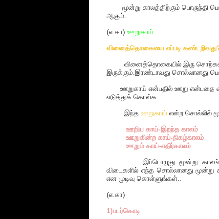
மூன்று காலத்திற்கும் பொருந்தி பெ
ஆகும்.
(எ.கா)
ஊறுகாய்
வினைத்தொகையை எப்படி கண்டறிவது
வினைத்தொகையில் இரு சொற்கள் இர
இருக்கும்.இரண்டாவது சொல்லானது பெய
ஊறுகாய் என்பதில் ஊறு என்பதை வின
எடுத்துக் கொள்க.
இந்த
ஊறுகாய்
என்ற சொல்லில் ம
ஊறிய காய்-இறந்த காலம்
ஊறுகின்ற காய்-நிகழ்காலம்
ஊறும் காய்-எதிர்காலம்
இப்பொழுது மூன்று காலங்களும் 
விடைகளில் எந்த சொல்லானது மூன்ற
என முடிவு கொள்ளுங்கள்..
(எ.கா)
1)படர்கொடி