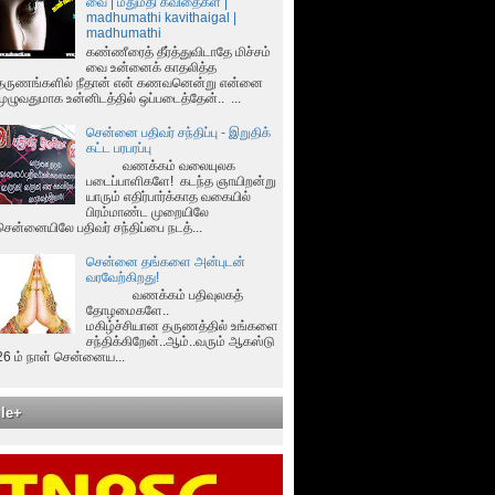
வை | மதுமதி கவிதைகள் |
madhumathi kavithaigal |
madhumathi
கண்ணீரைத் தீர்த்துவிடாதே மிச்சம்
வை உன்னைக் காதலித்த
தருணங்களில் நீதான் என் கணவனென்று என்னை
முழுவதுமாக உன்னிடத்தில் ஒப்படைத்தேன்.. ...
சென்னை பதிவர் சந்திப்பு - இறுதிக்
கட்ட பரபரப்பு
வணக்கம் வலையுலக
படைப்பாளிகளே! கடந்த ஞாயிறன்று
யாரும் எதிர்பார்க்காத வகையில்
பிரம்மாண்ட முறையிலே
சென்னையிலே பதிவர் சந்திப்பை நடத்...
சென்னை தங்களை அன்புடன்
வரவேற்கிறது!
வணக்கம் பதிவுலகத்
தோழமைகளே..
மகிழ்ச்சியான தருணத்தில் உங்களை
சந்திக்கிறேன்..ஆம்..வரும் ஆகஸ்டு
26 ம் நாள் சென்னைய...
le+