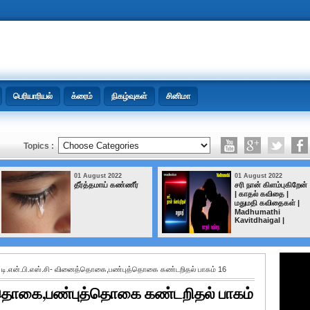
பெரியாரியல்
க்ரைம்
நிகழ்வுகள்
சினிமா
Topics :
01 August 2022
01 August 2022
தீர்த்தமாய் கண்ணீர்
சரி நான் கிளம்புகிறேன்
| காதல் கவிதை |
மதுமதி கவிதைகள் |
Madhumathi
Kavitdhaigal |
 டி.என்.பி.எஸ்.சி- வினைத்தொகை,பண்புத்தொகை கண்டறிதல் பாகம் 16
ைத்தொகை,பண்புத்தொகை கண்டறிதல் பாகம்