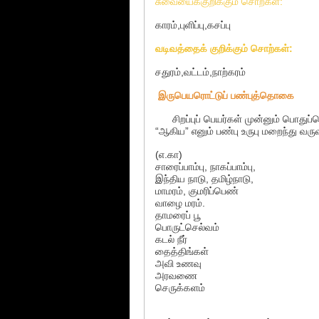
சுவையைக்குறிக்கும் சொற்கள்:
காரம்,புளிப்பு,கசப்பு
வடிவத்தைக் குறிக்கும் சொற்கள்:
சதுரம்,வட்டம்,நாற்கரம்
இருபெயரொட்டுப் பண்புத்தொகை
சிறப்புப் பெயர்கள் முன்னும் பொதுப்பெ
“ஆகிய” எனும் பண்பு உருபு மறைந்து வ
(எ.கா)
சாரைப்பாம்பு, நாகப்பாம்பு,
இந்திய நாடு, தமிழ்நாடு,
மாமரம், குமரிப்பெண்
வாழை மரம்.
தாமரைப் பூ
பொருட்செல்வம்
கடல் நீர்
தைத்திங்கள்
அவி உணவு
அரவணை
செருக்களம்