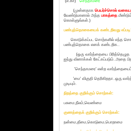
(எ.கா)
செந்தாமரை
(முன்னதாக
பெயர்ச்சொல் வகையற
வேண்டுமானால் அந்த
பாகத்தை
மீண்டும
கொள்ளுங்கள்.)
பண்புத்தொகையைக் கண்டறிவது எப்படி
கொடுக்கப்பட சொற்களில் எந்த சொல்ல
பண்புத்தொகை எனக் கண்டறிக..
(ஒரு வார்த்தையை பிரித்தெழுத தெரி
ஐந்து வினாக்கள் கேட்கப்படும்..அதை பிற
'செந்தாமரை' என்ற வார்த்தையைப் பி
'மை' விகுதி தெரிகிறதா..ஒரு வார்த
முடியும்.
நிறத்தை குறிக்கும் சொற்கள்:
பசுமை,நீலம்,வெண்மை
குணத்தைக் குறிக்கும் சொற்கள்:
நன்மை,தீமை,கொடுமை,பொறாமை