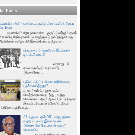
lar Posts
டி.என்.பி.எஸ்.சி - பண்டைய தமிழ் அரசர்களின் சிறப்பு
பெயர்கள்
வ ணக்கம் தோழமைகளே.. குரூப் 4 மற்றும் குரூப்
2 போன்ற தேர்வுகளில் பொதுத்தமிழ் தவிர்த்து பொது
அறிவிலும் தமிழ்நாடு,இலக்கியம், தமிழக வ...
பிராமணர் அல்லாதோர் இயக்கம்-
டி.என்.பி.எஸ்.சி
வரலாறு பி
ராமணருக்கும் பிராமணர்
அல்லாதோர...
பதிவர் சந்திப்பு பிரபல பதிவர்களை
புறக்கணித்ததா?
வ ணக்கம் தோழமைகளே..
வெற்றிகரமாக நடந்து முடிந்த
சென்னை பதிவர் திருவிழா பற்றிதான்
இந்தப் பதிவும்.இத்தோடு பதிவர்
சந்திப்பை பற்றிய பத...
81 வது வயதில் 351 வது பதிவை
எழுதிய புலவர் இராமாநுசம்
அவர்களின் பேட்டி-காணொளி
இணைப்பு
வ லைப்பதிவு ஒன்றை