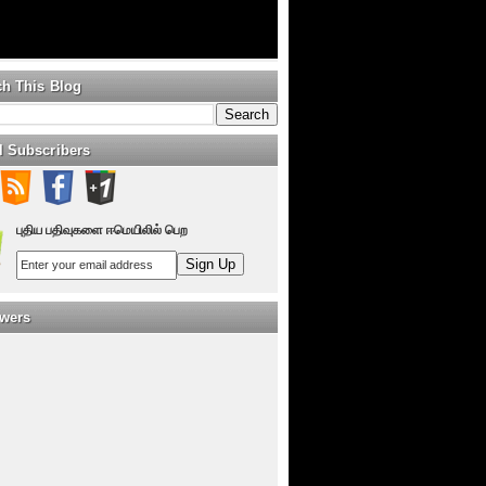
ch This Blog
l Subscribers
புதிய பதிவுகளை ஈமெயிலில் பெற
owers