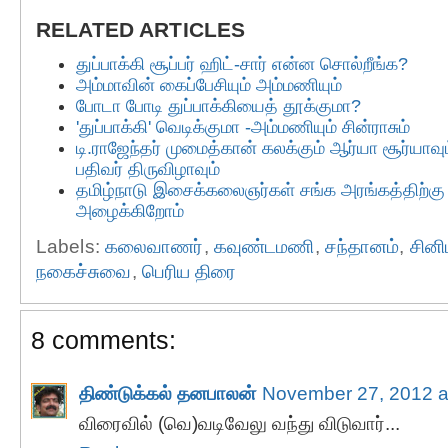
RELATED ARTICLES
துப்பாக்கி சூப்பர் ஹிட்-சார் என்ன சொல்றீங்க?
அம்மாவின் கைப்பேசியும் அம்மணியும்
போடா போடி துப்பாக்கியைத் தூக்குமா?
'துப்பாக்கி' வெடிக்குமா -அம்மணியும் சின்ராசும்
டி.ராஜேந்தர் முமைத்கான் கலக்கும் ஆர்யா சூர்யாவும
பதிவர் திருவிழாவும்
தமிழ்நாடு இசைக்கலைஞர்கள் சங்க அரங்கத்திற்க
அழைக்கிறோம்
Labels:
கலைவாணர்
,
கவுண்டமணி
,
சந்தானம்
,
சினி
நகைச்சுவை
,
பெரிய திரை
8 comments:
திண்டுக்கல் தனபாலன்
November 27, 2012 a
விரைவில் (வெ)வடிவேலு வந்து விடுவார்...