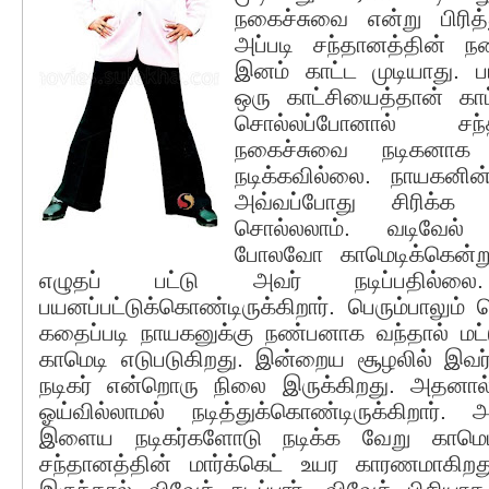
நகைச்சுவை என்று பிரித
அப்படி சந்தானத்தின் 
இனம் காட்ட முடியாது. 
ஒரு காட்சியைத்தான் காட்
சொல்லப்போனால் சந
நகைச்சுவை நடிகனாக எ
நடிக்கவில்லை. நாயகனின
அவ்வப்போது சிரிக்க 
சொல்லலாம். வடிவேல
போலவோ காமெடிக்கென்று 
எழுதப் பட்டு அவர் நடிப்பதில்ல
பயனப்பட்டுக்கொண்டிருக்கிறார். பெரும்பாலும்
கதைப்படி நாயகனுக்கு நண்பனாக வந்தால் மட
காமெடி எடுபடுகிறது. இன்றைய சூழலில் இவர்
நடிகர் என்றொரு நிலை இருக்கிறது. அதனால
ஓய்வில்லாமல் நடித்துக்கொண்டிருக்கிறார
இளைய நடிகர்களோடு நடிக்க வேறு காமெடி
சந்தானத்தின் மார்க்கெட் உயர காரணமாகிறத