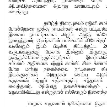
வளர்ச்சி அடைந்தார். நாகேஷைப் போல 
அப்பாவித்தனமான அவரது உரையாடலும் பா
வைத்தது.
தமிழ்த் திரையுகலம் ரஜினி கமல
போன்றோரை மூத்த நாயகர்கள் என்று பட்டியலி
இளைய நாயகர்களாக விஜய், அஜீத் உள்ள
நுழைந்தனர். அவர்களின் படங்களில் விவேக்கும்
வடிவேலும் இடம் பிடிக்க கிட்டத்தட்ட 2
வருடங்களுக்கு மேலாக இன்னும் இருவரும
நடித்துக்கொண்டிருக்கிறார்கள். இவர்களின
சம்பளம் அதிகமாக மற்றும் கால்சீட் கிடைக்காமல
போக மாற்று நகைச்சுவை நாயகனை சி
இயக்குனர்கள் அறிமுகம் செய்ய அதில
கருணாஸ் மற்றும் கஞ்சாகருப்பு, சந்தானம
வைத்தனர். அப்போது நகைச்சுவைக்கும்
உருவாகிவிட்டது என்றுதான் எல்லோரும் நினைத்த
மாறாக கருணாஸ் ரசிகர்களை தொடர்ந்த