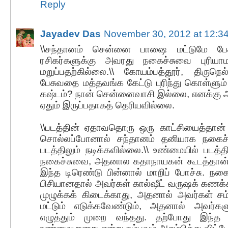
Reply
Jayadev Das
November 30, 2012 at 12:3
\\சந்தானம் சென்னை பாஷை மட்டுமே பேச
ரசிகர்களுக்கு அவரது நகைச்சுவை புரிய
மறுப்பதற்கில்லை.\\ கோயம்பத்தூர், திருநெ
பேசுவதை மத்தவங்க கேட்டு புரிந்து கொள்ளும்
கஷ்டம்? நான் சென்னைவாசி இல்லை, எனக்கு அவ
ஏதும் இருப்பதாகத் தெரியவில்லை.
\\படத்தின் ஏதாவதொரு ஒரு காட்சியைத்தான் க
சொல்லப்போனால் சந்தானம் தனியாக நகைச்
படத்திலும் நடிக்கவில்லை.\\ உண்மையில் படத்த
நகைச்சுவை, அதனால கதாநாயகன் கூடத்தான் 
இந்த டிரெண்டு பின்னால் மாறிப் போச்சு. நக
பிசியானதால் அவர்கள் கால்ஷீட் வருஷக் கணக்
முழுக்கக் கிடைக்காது, அதனால் அவர்கள் சம்
மட்டும் எடுக்கவேண்டும், அதனால் அவர்கள
எழுத்தும் முறை வந்தது. தற்போது இந்