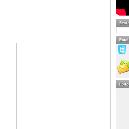
Sear
Emai
Foll