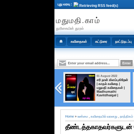
புது வரவு :
Retrieving RSS feed(s)
மதுமதி.காம்
தூரிகையின் தூறல்
கவிதைகள்
கட்டுரை
நாட்டுநடப்பு
01 August 2022
01 August 2022
தீர்த்தமாய் கண்ணீர்
சரி நான் கிளம்புகிறேன்
| காதல் கவிதை |
மதுமதி கவிதைகள் |
Madhumathi
Kavitdhaigal |
Home
»
உண்மை
,
கவிதையில் வரலாறு
,
நாத்திகம்
தீண்டத்தகாதவர்களுடன் 