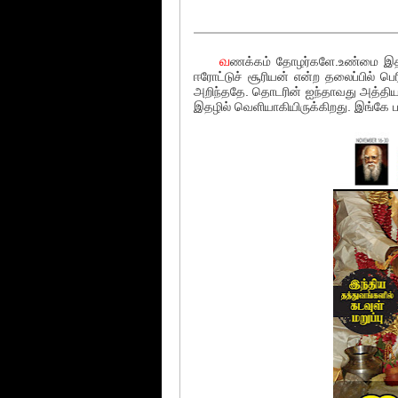
வ
ணக்கம் தோழர்களே.உண்மை இதழில்
ஈரோட்டுச் சூரியன் என்ற தலைப்பில் ப
அறிந்ததே. தொடரின் ஐந்தாவது அத்தி
இதழில் வெளியாகியிருக்கிறது. இங்கே பகி