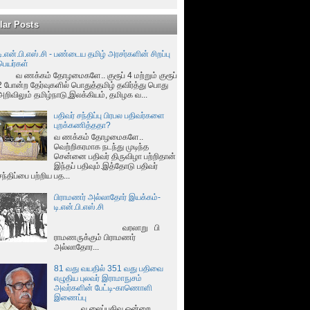
lar Posts
டி.என்.பி.எஸ்.சி - பண்டைய தமிழ் அரசர்களின் சிறப்பு
பெயர்கள்
வ ணக்கம் தோழமைகளே.. குரூப் 4 மற்றும் குரூப்
2 போன்ற தேர்வுகளில் பொதுத்தமிழ் தவிர்த்து பொது
அறிவிலும் தமிழ்நாடு,இலக்கியம், தமிழக வ...
பதிவர் சந்திப்பு பிரபல பதிவர்களை
புறக்கணித்ததா?
வ ணக்கம் தோழமைகளே..
வெற்றிகரமாக நடந்து முடிந்த
சென்னை பதிவர் திருவிழா பற்றிதான்
இந்தப் பதிவும்.இத்தோடு பதிவர்
சந்திப்பை பற்றிய பத...
பிராமணர் அல்லாதோர் இயக்கம்-
டி.என்.பி.எஸ்.சி
வரலாறு பி
ராமணருக்கும் பிராமணர்
அல்லாதோர...
81 வது வயதில் 351 வது பதிவை
எழுதிய புலவர் இராமாநுசம்
அவர்களின் பேட்டி-காணொளி
இணைப்பு
வ லைப்பதிவு ஒன்றை