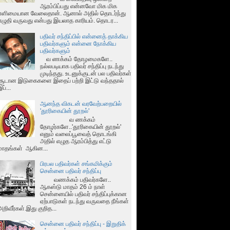
ஆரம்பிப்பது என்னவோ மிக மிக
எளிமையான வேலைதான். ஆனால் அதில் தொடர்ந்து
எழுதி வருவது என்பது இயலாத காரியம். தொடர...
பதிவர் சந்திப்பில் என்னைத் தாக்கிய
பதிவர்களும் என்னை நோக்கிய
பதிவர்களும்
வ ணக்கம் தோழமைகளே..
நல்லபடியாக பதிவர் சந்திப்பு நடந்து
முடிந்தது. உடனுக்குடன் பல பதிவர்கள்
சூடான இடுகைகளை இதைப் பற்றி இட்டு வந்ததால்
இப்...
ஆனந்த விகடன் வரவேற்பறையில்
'தூரிகையின் தூறல்'
வ ணக்கம்
தோழர்களே..'தூரிகையின் தூறல்'
எனும் வலைப்பூவைத் தொடங்கி
அதில் எழுத ஆரம்பித்து எட்டு
மாதங்கள் ஆகின...
பிரபல பதிவர்கள் சங்கமிக்கும்
சென்னை பதிவர் சந்திப்பு
வணக்கம் பதிவர்களே..
ஆகஸ்டு மாதம் 26 ம் நாள்
சென்னையில் பதிவர் சந்திப்புக்கான
ஏற்பாடுகள் நடந்து வருவதை நீங்கள்
அறிவீர்கள்.இது குறித...
சென்னை பதிவர் சந்திப்பு - இறுதிக்