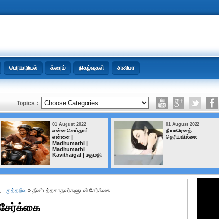
பெரியாரியல்
க்ரைம்
நிகழ்வுகள்
சினிமா
Topics :
01 August 2022
01 August 2022
என்ன செய்தாய்
நீ யாரெனத்
என்னை |
தெரியவில்லை
Madhumathi |
Madhumathi
Kavithaigal | மதுமதி
,
பகுத்தறிவு
» தீண்டத்தகாதவர்களுடன் சேர்க்கை
சேர்க்கை