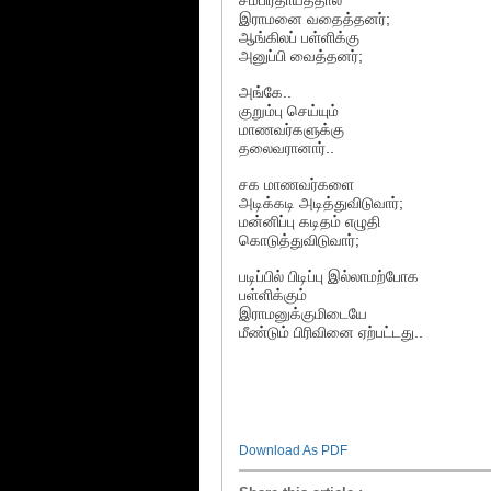
இராமனை வதைத்தனர்;
ஆங்கிலப் பள்ளிக்கு
அனுப்பி வைத்தனர்;
அங்கே..
குறும்பு செய்யும்
மாணவர்களுக்கு
தலைவரானார்..
சக மாணவர்களை
அடிக்கடி அடித்துவிடுவார்;
மன்னிப்பு கடிதம் எழுதி
கொடுத்துவிடுவார்;
படிப்பில் பிடிப்பு இல்லாமற்போக
பள்ளிக்கும்
இராமனுக்குமிடையே
மீண்டும் பிரிவினை ஏற்பட்டது..
(ஈரோட்டுச் 
Download As PDF