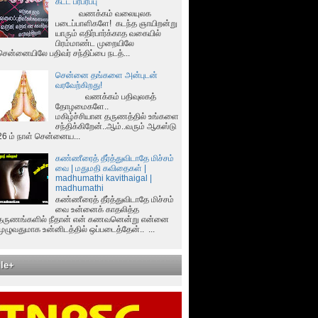
கட்ட பரபரப்பு
வணக்கம் வலையுலக
படைப்பாளிகளே! கடந்த ஞாயிறன்று
யாரும் எதிர்பார்க்காத வகையில்
பிரம்மாண்ட முறையிலே
சென்னையிலே பதிவர் சந்திப்பை நடத்...
சென்னை தங்களை அன்புடன்
வரவேற்கிறது!
வணக்கம் பதிவுலகத்
தோழமைகளே..
மகிழ்ச்சியான தருணத்தில் உங்களை
சந்திக்கிறேன்..ஆம்..வரும் ஆகஸ்டு
26 ம் நாள் சென்னைய...
கண்ணீரைத் தீர்த்துவிடாதே மிச்சம்
வை | மதுமதி கவிதைகள் |
madhumathi kavithaigal |
madhumathi
கண்ணீரைத் தீர்த்துவிடாதே மிச்சம்
வை உன்னைக் காதலித்த
தருணங்களில் நீதான் என் கணவனென்று என்னை
முழுவதுமாக உன்னிடத்தில் ஒப்படைத்தேன்.. ...
le+