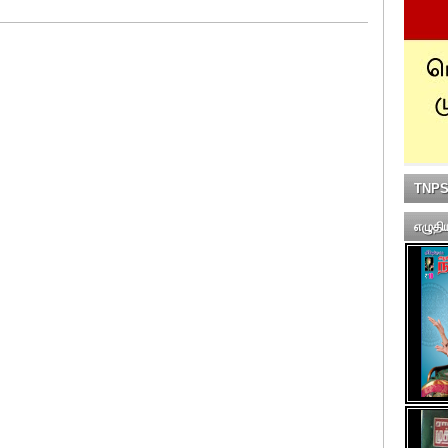
TNPSC
எழுதி