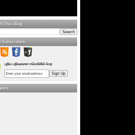
ch This Blog
l Subscribers
புதிய பதிவுகளை ஈமெயிலில் பெற
owers