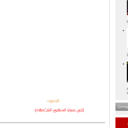
மதுமதி
Goog
சூரியன் தொடரும்)