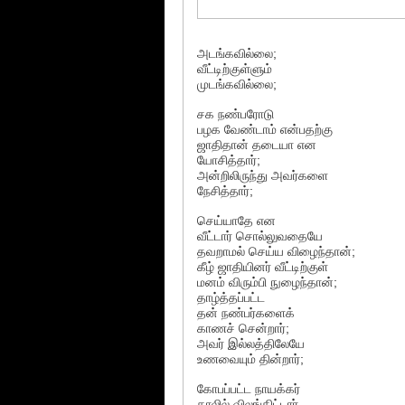
அடங்கவில்லை;
வீட்டிற்குள்ளும்
முடங்கவில்லை;
சக நண்பரோடு
பழக வேண்டாம் என்பதற்கு
ஜாதிதான் தடையா என
யோசித்தார்;
அன்றிலிருந்து அவர்களை
நேசித்தார்;
செய்யாதே என
வீட்டார் சொல்லுவதையே
தவறாமல் செய்ய விழைந்தான்;
கீழ் ஜாதியினர் வீட்டிற்குள்
மனம் விரும்பி நுழைந்தான்;
தாழ்த்தப்பட்ட
தன் நண்பர்களைக்
காணச் சென்றார்;
அவர் இல்லத்திலேயே
உணவையும் தின்றார்;
கோபப்பட்ட நாயக்கர்
காலில் விலங்கிட்டார்..