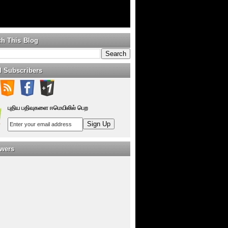
ch This Blog
l Subscribers
புதிய பதிவுகளை ஈமெயிலில் பெற
owers