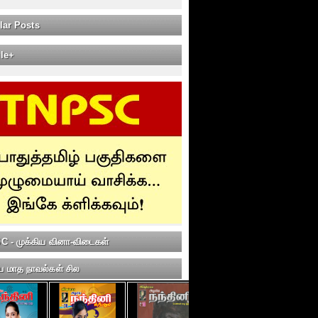
lar Posts
le+
 - முக்கிய வினா-விடைகள்
ய மாத நாவல்கள் சில