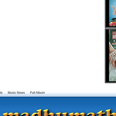
le
Music News
Full Album