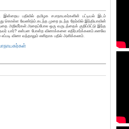
ன்றைய பதிவில் தமிழக சபாநாயகர்களின் பட்டியல் இடம்
து கொள்ள வேண்டும்.கடந்த முறை நடந்த தேர்வில் இந்தியாவின்
ததை அறிவீர்கள்.அதைப்போல ஒரு வருடத்தைக் குறிப்பிட்டு இந்த
தவர் யார்? என்பன போன்ற வினாக்களை எதிர்பார்க்கலாம்.எனவே
்படி வினா வந்தாலும் எளிதாக பதில் அளிக்கலாம்.
ாயகர்கள்