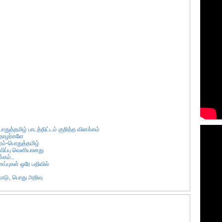
துத்தமிழ் பாடத்திட்டம் குறித்த விளக்கம்
 தோழர்களே
ம்-பொதுத்தமிழ்
விப்பு வெளியானது
கம்..
ப்புகள் ஒரே பதிவில்
நாடு
,
பொது அறிவு