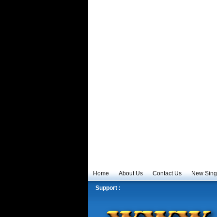
Home
About Us
Contact Us
New Sing
Support :