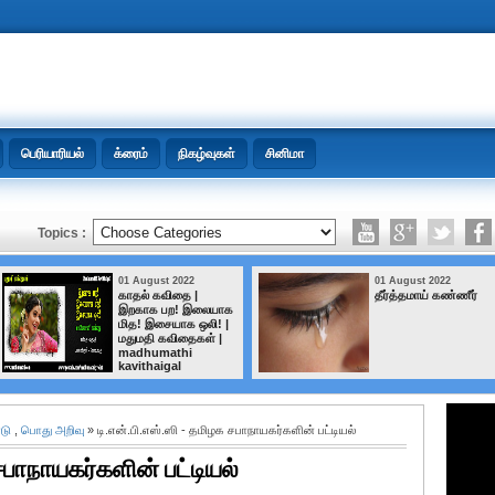
பெரியாரியல்
க்ரைம்
நிகழ்வுகள்
சினிமா
Topics :
01 August 2022
01 August 2022
காதல் கவிதை |
தீர்த்தமாய் கண்ணீர்
இறகாக பற! இலையாக
மித! இசையாக ஒலி! |
மதுமதி கவிதைகள் |
madhumathi
kavithaigal
ாடு
,
பொது அறிவு
» டி.என்.பி.எஸ்.ஸி - தமிழக சபாநாயகர்களின் பட்டியல்
 சபாநாயகர்களின் பட்டியல்