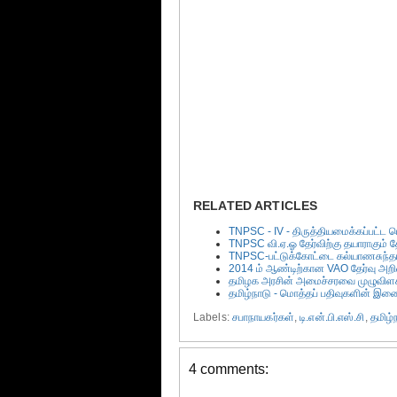
RELATED ARTICLES
TNPSC - IV - திருத்தியமைக்கப்பட்ட பொ
TNPSC வி.ஏ.ஓ தேர்விற்கு தயாராகும்
TNPSC-பட்டுக்கோட்டை கல்யாணசுந்தர
2014 ம் ஆண்டிற்கான VAO தேர்வு அறி
தமிழக அரசின் அமைச்சரவை முழுவிளக்
தமிழ்நாடு - மொத்தப் பதிவுகளின் இணை
Labels:
சபாநாயகர்கள்
,
டி.என்.பி.எஸ்.சி
,
தமிழ்
4 comments: