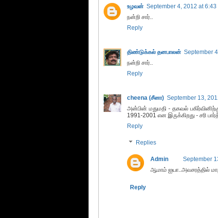
உழவன்
September 4, 2012 at 6:43
நன்றி சார்..
Reply
திண்டுக்கல் தனபாலன்
September 4
நன்றி சார்..
Reply
cheena (சீனா)
September 13, 201
அன்பின் மதுமதி - தகவல் பகிர்வினிற
1991-2001 என இருக்கிறது - சரி பார்த்த
Reply
Replies
Admin
September 13
ஆமாம் ஐயா..அவசரத்தில் மாறிவ
Reply