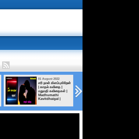
01 August 2022
01 August 2022
சரி நான் கிளம்புகிறேன்
என்ன செய்தாய்
| காதல் கவிதை |
என்னை |
மதுமதி கவிதைகள் |
Madhumathi |
Madhumathi
Madhumathi
Kavithaigal | மதும
Kavitdhaigal |