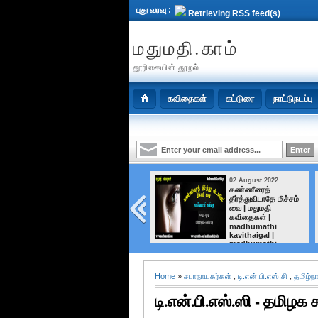
புது வரவு :
Retrieving RSS feed(s)
மதுமதி.காம்
தூரிகையின் தூறல்
கவிதைகள்
கட்டுரை
நாட்டுநடப்பு
28 August 2022
02 August 2022
Chozhar marabinil
கண்ணீரைத்
Arulmozhivarman
தீர்த்துவிடாதே மிச்சம்
Maveeran Song
வை | மதுமதி
Lyrics | Ponniyin
கவிதைகள் |
selvan (Kaviri
madhumathi
Mainthan) |
kavithaigal |
Madhumathi
madhumathi
Home
»
சபாநாயகர்கள்
,
டி.என்.பி.எஸ்.சி
,
தமிழ்ந
டி.என்.பி.எஸ்.ஸி - தமிழக