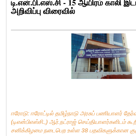
டி.என்.பி.எஸ்.சி - 15 ஆயிரம் காலி 
அறிவிப்பு விரைவில்
ஈரோடு: ஈரோட்டில் தமிழ்நாடு அரசுப் பணியாளர் த
(டிஎன்பிஎஸ்சி.,) ஆர்.நட்ராஜ் செய்தியாளர்களிடம் க
சனிக்கிழமை நடைபெற உள்ள 38 பதவிகளுக்கான குரூப்