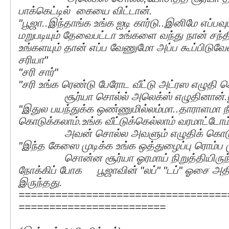
பாக்கெட்டில் கையை விட்டான்.
"பூஜா..இந்தாங்க உங்க ஐடி கார்டு..இனிமே எப்ப
மறுபடியும் தேவைபட்டா உங்களை வந்து நான் சந்
உங்களயும் தான் எப்ப வேணுமோ அப்ப கூப்பிடுவ
சரியா"
"சரி சார்"
"சரி உங்க ரெண்டு பேரோட வீட்டு அட்ரஸ எழுதி க
சூர்யா சொல்ல் அலெக்ஸ் எழுதினான்.பூ
"இதுல பயந்துக்க ஒண்ணுமில்லம்மா..தாராளமா நீ
கொடுக்கலாம்.உங்க வீட்டுக்கெல்லாம் வரமாட்டோம
அவன் சொல்ல அவளும் எழுதிக் கொடுத
"இந்த கேஸை முடிக்க உங்க ஒத்துழைப்பு ரொம்ப ம
சொன்ன சூர்யா ஓரமாய் நிறுத்தியிருந்த
நோக்கிப் போக பூஜாவின் "லப்" "டப்" ஓசை அத
இருந்தது.
==================================
========================