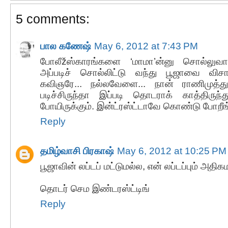
5 comments:
பால கணேஷ்
May 6, 2012 at 7:43 PM
போலீžஸ்காரங்களை ‘மாமா’ன்னு சொல்லுவ
அப்படிச் சொல்லிட்டு வந்து பூஜாவை விசா
கவிஞரே... நல்லவேளை... நான் ராணிமுத்த
படிச்சிருந்தா இப்படி தொடராக் காத்திருந்
போயிருக்கும். இன்ட்ரஸ்ட்டாவே கொண்டு‌ போறீங்
Reply
தமிழ்வாசி பிரகாஷ்
May 6, 2012 at 10:25 PM
பூஜாவின் லப்டப் மட்டுமல்ல, என் லப்டப்பும் அதிகமா
தொடர் செம இண்டரஸ்ட்டிங்
Reply