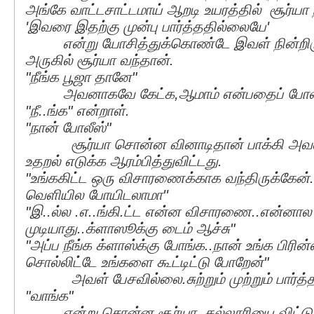
அங்கே வாட்டசாட்டமாய் ஆறடி உயரத்தில் சூர்யா ந
'இவரை இதற்கு முன்பு பார்த்ததில்லையே'
என்று யோசித்துக்கொண்டே இவள் நின்றிர
அருகில் சூர்யா வந்தான்.
"நீங்க பூஜா தானே"
அவனாகவே கேட்க,ஆமாம் என்பதைப் போல த
"நீ..ங்க" என்றாள்.
"நான் போலீஸ்"
சூர்யா சொன்ன வினாடிதான் பாக்கி அவள் 
உதறல் எடுக்க ஆரம்பித்துவிட்டது.
"உங்ககிட்ட ஒரு விசாரணைக்காக வந்திருக்கேன்.
வெளியில போயிடலாமா''
"இ..ல்ல .எ..ங்கி.ட்ட என்ன விசாரணை..என்னால
முடியாது..க்ளாஸூக்கு டைம் ஆச்சு"
"அப்ப நீங்க க்ளாஸ்க்கு போங்க..நான் உங்க பிரின்ஸ
சொல்லிட்டே உங்களை கூட்டிட்டு போறேன்"
அவள் பேசவில்லை.சுற்றும் முற்றும் பார்த்த
"வாங்க"
என்று சொன்ன சூர்யா, கல்லூரியை விட்டு