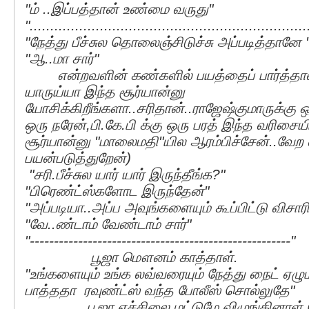
"ம் ..இப்பத்தான் உண்மை வருது"
"...................................................................
"நேத்து பீச்சுல தொலைஞ்சிடுச்சு அப்படித்தானே 
"ஆ..மா சார்"
என்றவளின் கண்களில் பயத்தைப் பார்த்தான்
யாருய்யா இந்த சூர்யான்னு
யோசிக்கிறீங்களா..சரிதான்..ராஜேஷ்குமாருக்கு ஒர
ஒரு நரேன்,பி.கே.பி க்கு ஒரு பரத் இந்த வரிசைய
சூர்யான்னு "மாலைமதி"யில ஆரம்பிச்சேன்..வேற
பயன்படுத்துறேன்)
"சரி.பீச்சுல யார் யார் இருந்தீங்க?"
"பிரெண்ட்ஸ்களோட இருந்தேன்"
"அப்படியா..அப்ப அவுங்களையும் கூப்பிட்டு விசா
"வே..ண்டாம் வேண்டாம் சார்"
"------------------------------------------------------"
பூஜா மௌனம் காத்தாள்.
"உங்களையும் உங்க லவ்வரையும் நேத்து நைட் ஏழும
பாத்ததா ரவுண்ட்ஸ் வந்த போலீஸ் சொல்லுதே"
பூஜா எச்சிலை மட்டுமே விழுங்கினாள் பே