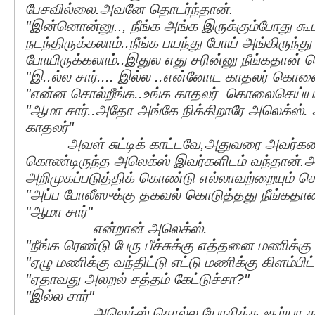
பேசவில்லை.அவனே தொடர்ந்தான்.
"இன்னொன்னு.., நீங்க அங்க இருக்கும்போது க
நடந்திருக்கலாம்..நீங்க பயந்து போய் அங்கிருந்து
போயிருக்கலாம்..இதுல எது சரின்னு நீங்கதான் 
"இ..ல்ல சார்.... இல்ல ..என்னோட காதலர் கொ
"என்ன சொல்றீங்க..உங்க காதலர் கொலைசெய்ய
"ஆமா சார்..அதோ அங்கே நிக்கிறாரே அலெக்ஸ்
காதலர்"
அவள் சுட்டிக் காட்டவே,அதுவரை அவர்கள
கொண்டிருந்த அலெக்ஸ் இவர்களிடம் வந்தான
அறிமுகப்படுத்திக் கொண்டு எல்லாவற்றையும் சொ
"அப்ப போலீஸுக்கு தகவல் கொடுத்தது நீங்கதா
"ஆமா சார்"
என்றான் அலெக்ஸ்.
"நீங்க ரெண்டு பேரு பீச்சுக்கு எத்தனை மணிக்கு 
"ஏழு மணிக்கு வந்திட்டு எட்டு மணிக்கு கிளம்பிட்
"ஏதாவது அலறல் சத்தம் கேட்டுச்சா?"
"இல்ல சார்"
அலெக்ஸ் சொல்ல,யோசித்த சூர்யா தன்