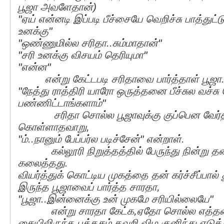
பூஜா அவளேதான்)
"ஏய் என்னடி இப்படி பீச்சையே வெறிச்சு பாத்துட்ட
உனக்கு"
"ஒண்ணுமில்ல சரிதா..சும்மாதான்"
"சரி உனக்கு விசயம் தெரியுமா"
"என்ன"
என்று கேட்டபடி சரிதாவை பார்த்தாள் பூஜா
"நேத்து ராத்திரி யாரோ ஒருத்தனை பீச்சுல வச்
பண்ணிட்டாங்களாம்"
சரிதா சொல்ல பூஜாவுக்கு குப்பென வேர்த்த
கொள்ளாதவாறு,
"ம்..நானும் பேப்பர்ல படிச்சேன்" என்றாள்.
கல்லூரி நிறுத்தத்தில் பேருந்து நின்று தன்
கலைத்தது.
வியர்த்துக் கொட்டிய முகத்தை தன் கர்ச்சீப்பால
இருந்த பூஜாவைப் பார்த்த சாரதா,
"பூஜா..இன்னைக்கு உன் முகமே சரியில்லையே"
என்று சாரதா கேட்க,ஏதோ சொல்ல எத்தனித
கையிலிருந்த புத்தகம் தவறி விழ குனிந்து எடுத