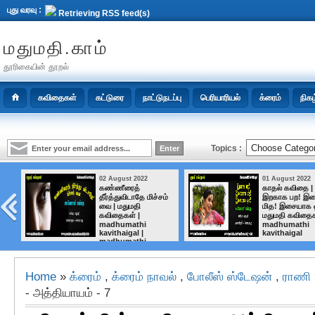
புது வரவு :
Retrieving RSS feed(s)
மதுமதி.காம்
தூரிகையின் தூறல்
கவிதைகள்
கட்டுரை
நாட்டுநடப்பு
பெரியாரியல்
க்ரைம்
நிகழ
Topics :
02 August 2022
01 August 2022
il
கண்ணீரைத்
காதல் கவிதை |
n
தீர்த்துவிடாதே மிச்சம்
இறகாக பற! இ
வை | மதுமதி
மித! இசையாக ஒ
கவிதைகள் |
மதுமதி கவிதைக
madhumathi
madhumathi
kavithaigal |
kavithaigal
madhumathi
Home
»
க்ரைம்
,
க்ரைம் நாவல்
,
போலீஸ் ஸ்டேஷன்
,
ராணி
- அத்தியாயம் - 7