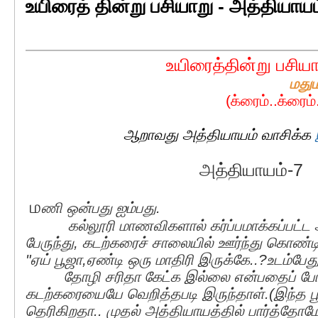
உயிரைத் தின்று பசியாறு - அத்தியாயம்
உயிரைத்தின்று பசிய
மதுமத
(க்ரைம்..க்ரைம்..க்ர
ஆறாவது அத்தியாயம் வாசிக்க
அத்தியாயம்-7
ம
ணி ஒன்பது ஐம்பது.
கல்லூரி மாணவிகளால் கர்ப்பமாக்கப்பட்ட அ
பேருந்து, கடற்கரைச் சாலையில் ஊர்ந்து கொண்டி
"ஏய் பூஜா,ஏண்டி ஒரு மாதிரி இருக்கே..?உடம்பேத
தோழி சரிதா கேட்க இல்லை என்பதைப் போல
கடற்கரையையே வெறித்தபடி இருந்தாள்.(இந்த பூ
தெரிகிறதா.. முதல் அத்தியாயத்தில் பார்த்தோ