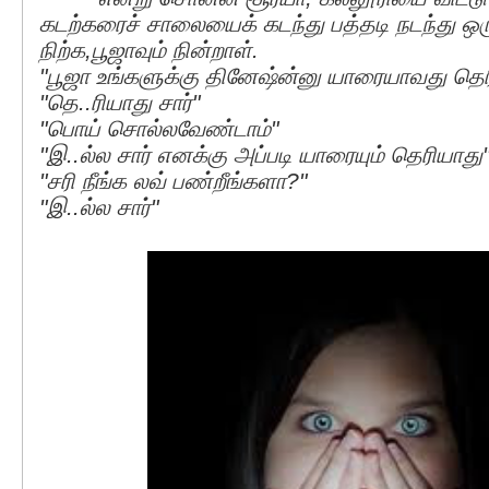
கடற்கரைச் சாலையைக் கடந்து பத்தடி நடந்து ஒரு
நிற்க,பூஜாவும் நின்றாள்.
"பூஜா உங்களுக்கு தினேஷ்ன்னு யாரையாவது தெர
"தெ..ரியாது சார்"
"பொய் சொல்லவேண்டாம்"
"இ..ல்ல சார் எனக்கு அப்படி யாரையும் தெரியாது
"சரி நீங்க லவ் பண்றீங்களா?"
"இ..ல்ல சார்"