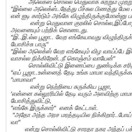
அலெக்ஸ் சொல்ல மெதுவாக சுற்றும் முற்றும் 
"இல்லை அலெக்ஸ்..நேத்து பீச்சுல பிணத்து மே
என் ஐடி கார்டும் அங்கே விழுந்திருக்குமோன்னு 
என்று மெதுவான குரலில் சொல்ல,இப்போது
அவனையும் பற்றிக் கொணடது.
"இ..இ.ல்ல பூஜா.. வேற எங்கேயாவது விழுந்திருக்க
யோசிச்சு பாரு"
"இல்ல அலெக்ஸ் வேற எங்கேயும் விழ வாய்ப்பே இ
வாசல்ல நிக்கிறேன்..நீ கொஞ்சம் வாயேன்"
சொல்லிவிட்டு இணைப்பை துண்டிக்க சரிதா
"ஏய் பூஜா..உன்னைத் தேடி உங்க மாமா வந்திருக்கா
"மாமாவா"
என்று நெற்றியை சுருக்கிய பூஜா,
'என்னை கல்லூரியில் தேடி வரும் அளவிற்கு மாமா
யோசித்துவிட்டு,
"எங்கே இருக்கார்" எனக் கேட்டாள்.
"அதோ அந்த அரச மரத்தடியில நிக்கிறார்..போய் பார
வா"
என்று சொல்லிவிட்டு சாரதா நகர அந்தப் பக்கம