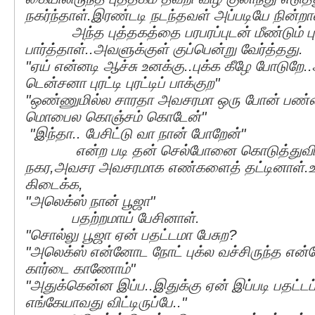
நகர்ந்தாள்.இரண்டடி நடந்தவள் அப்படியே நின்றா
அந்த புத்தகத்தை பரபரப்புடன் மீண்டும் புரட
பார்த்தாள்..அவளுக்குள் குப்பென்று வேர்த்தது.
"ஏய் என்னடி ஆச்சு உனக்கு..புக்க கீழே போடுறே
டென்சனா புரட்டி புரட்டிப் பாக்குற"
"ஒண்ணுமில்ல சாரதா அவசரமா ஒரு போன் பண
மொபைல கொஞ்சம் கொடேன்"
"இந்தா.. பேசிட்டு வா நான் போறேன்"
என்ற படி தன் செல்போனை கொடுத்துவிட்
நகர,அவசர அவசரமாக எண்களைத் தட்டினாள்.உ
கிடைக்க,
"அலெக்ஸ் நான் பூஜா"
பதற்றமாய் பேசினாள்.
"சொல்லு பூஜா ஏன் பதட்டமா பேசுற?
"அலெக்ஸ் என்னோட நோட் புக்ல வச்சிருந்த என
கார்டை காணோம்"
"அதுக்கென்ன இப்ப..இதுக்கு ஏன் இப்படி பதட்டப்
எங்கேயாவது விட்டிருப்பே.."