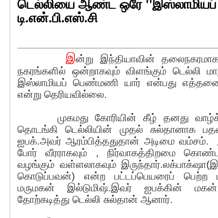
டெல்லியை ஆண்ட ஒரே ''இஸ்லாமியப்
டி.என்.பி.எஸ்.சி
இ
ன்று இந்தியாவின் தலைநகரமாகவ
நகரங்களில் ஒன்றாகவும் விளங்கும் டெல்லி
இஸ்லாமியப் பெண்மணி யார் என்பது எத்தனை ப
என்று தெரியவில்லை.
முகமது கோரியின் கீழ் தனது வாழ்க
தொடங்கி டெல்லியின் முதல் சுல்தானாக பதவி
ஐபக்.அவர் ஆரம்பித்ததுதான் அடிமை வம்சம். இ
போர் வீரராகவும் , நிர்வாகத்திறமை கொண்
வழங்கும் வள்ளலாகவும் இருந்தார்.லக்பாக்‌ஷா
கொடுப்பவன்) என்ற பட்டப்பெயரைப் பெற்ற 
மருமகன் இல்டுமிஷ்.இவர் ஐபக்கின் மக
தோற்கடித்து டெல்லி சுல்தான் ஆனார்.