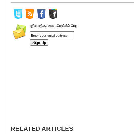
புதிய பதிவுகளை ஈமெயிலில் பெற
RELATED ARTICLES