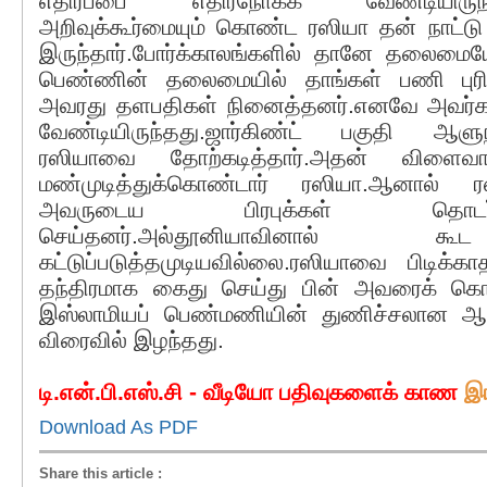
எதிர்ப்பை எதிர்நோக்க வேண்டியிருந்தத
அறிவுக்கூர்மையும் கொண்ட ரஸியா தன் நாட்டு ம
இருந்தார்.போர்க்காலங்களில் தானே தலைமையே
பெண்ணின் தலைமையில் தாங்கள் பணி புரி
அவரது தளபதிகள் நினைத்தனர்.எனவே அவர்க
வேண்டியிருந்தது.ஜார்கிண்ட் பகுதி ஆ
ரஸியாவை தோற்கடித்தார்.அதன் விளை
மண்முடித்துக்கொண்டார் ரஸியா.ஆனால் ர
அவருடைய பிரபுக்கள் தொடர
செய்தனர்.அல்தூனியாவினால்
கட்டுப்படுத்தமுடியவில்லை.ரஸியாவை பிடிக்
தந்திரமாக கைது செய்து பின் அவரைக் கொன
இஸ்லாமியப் பெண்மணியின் துணிச்சலான ஆ
விரைவில் இழந்தது.
டி.என்.பி.எஸ்.சி - வீடியோ பதிவுகளைக் காண
இ
Download As PDF
Share this article
: