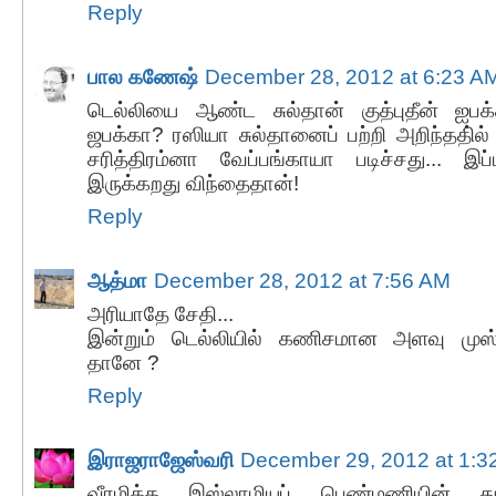
Reply
பால கணேஷ்
December 28, 2012 at 6:23 A
டெல்லியை ஆண்ட சுல்தான் குத்புதீன் ஐபக்
ஜபக்கா? ரஸியா சுல்தானைப் பற்றி அறிந்ததி்ல் 
சரித்திரம்னா வேப்பங்காயா படிச்சது... இ
இருக்கறது விந்தைதான்!
Reply
ஆத்மா
December 28, 2012 at 7:56 AM
அரியாதே சேதி...
இன்றும் டெல்லியில் கணிசமான அளவு முஸ்லி
தானே ?
Reply
இராஜராஜேஸ்வரி
December 29, 2012 at 1:3
வீரமிக்க இஸ்லாமியப் பெண்மணியின் 